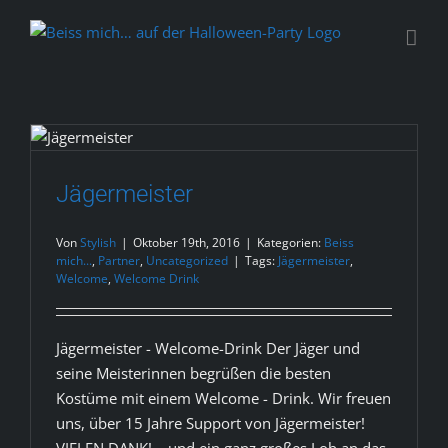
Zum
Inhalt
springen
Jägermeister
Jägermeister
Beiss mich...
Partner
Uncategorized
Von
Stylish
|
Oktober 19th, 2016
|
Kategorien:
Beiss
mich...
,
Partner
,
Uncategorized
|
Tags:
Jägermeister
,
Welcome
,
Welcome Drink
Jägermeister - Welcome-Drink Der Jäger und
seine Meisterinnen begrüßen die besten
Kostüme mit einem Welcome - Drink. Wir freuen
uns, über 15 Jahre Support von Jägermeister!