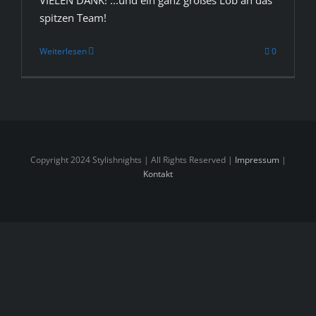
VIELEN DANK! ...und ein ganz großes Lob an das
spitzen Team!
Weiterlesen
0
Copyright 2024 Stylishnights | All Rights Reserved |
Impressum
|
Kontakt